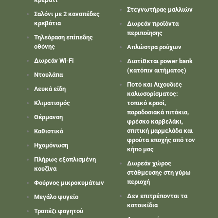
Στεγνωτήρας μαλλιών
Σαλόνι με 2 καναπέδες
κρεβάτια
Δωρεάν προϊόντα
περιποίησης
Τηλεόραση επίπεδης
οθόνης
Απλώστρα ρούχων
Δωρεάν Wi-Fi
Διατίθεται power bank
(κατόπιν αιτήματος)
Ντουλάπα
Ποτό και Λιχουδιές
Λευκά είδη
καλωσορίσματος:
Κλιματισμός
τοπικό κρασί,
παραδοσιακά πιτάκια,
Θέρμανση
φρέσκο καρβελάκι,
σπιτική μαρμελάδα και
Καθιστικό
φρούτα εποχής από τον
Ηχομόνωση
κήπο μας
Πλήρως εξοπλισμένη
Δωρεάν χώρος
κουζίνα
στάθμευσης στη γύρω
περιοχή
Φούρνος μικροκυμάτων
Δεν επιτρέπονται τα
Μεγάλο ψυγείο
κατοικίδια
Τραπέζι φαγητού