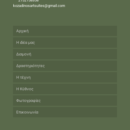
2152158358
kozadinosartsuites@gmail.com
Αρχική
Η ιδέα μας
Διαμονή
Δραστηριότητες
Η τέχνη
Η Κύθνος
Φωτογραφίες
Επικοινωνία