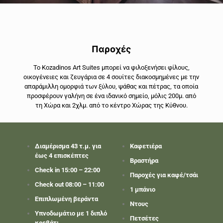
Παροχές
Το Kozadinos Art Suites μπορεί να φιλοξενήσει φίλους,
οικογένειες και ζευγάρια σε 4 σουίτες διακοσμημένες με την
απαράμιλλη ομορφιά των ξύλου, ψάθας και πέτρας, τα οποία
προσφέρουν γαλήνη σε ένα ιδανικό σημείο, μόλις 200μ. από
τη Χώρα και 2χλμ. από το κέντρο Χώρας της Κύθνου.
Διαμέρισμα 43 τ.μ. για
Καφετιέρα
έως 4 επισκέπτες
Βραστήρα
Check in 15:00 – 22:00
Παροχές για καφέ/τσάι
Check out 08:00 – 11:00
1 μπάνιο
Επιπλωμένη βεράντα
Ντους
Υπνοδωμάτιο με 1 διπλό
Πετσέτες
κρεβάτι