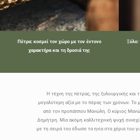
Πέτρα: κοσμεί τον χώρο με τον έντονο
Ξύλο:
χαρακτήρα και τη δροσιά της
Η τέχνη της πέτρας, της ξυλουργικής και τ
μεγαλύτερη αξία με το πέρας των χρόνων. Το 
από τον προπάππου Μανώλη. Ο κύριος Μανώλ
Δημήτρη. Μία ακόμη καλλιτεχνική ψυχή συνεχίζ
με τη σειρά του έδωσε τα ηνία στα χέρια του γ