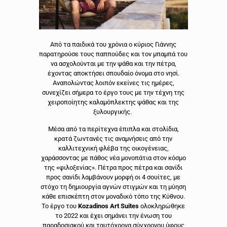
Από τα παιδικά του χρόνια ο κύριος Γιάννης
παρατηρούσε τους παππούδες και τον μπαμπά του
να ασχολούνται με την ψάθα και την πέτρα,
έχοντας αποκτήσει σπουδαίο όνομα στο νησί.
Αναπολώντας λοιπόν εκείνες τις ημέρες,
συνεχίζει σήμερα το έργο τους με την τέχνη της
χειροποίητης καλαμόπλεκτης ψάθας και της
ξυλουργικής.
Μέσα από τα περίτεχνα έπιπλα και στολίδια,
κρατά ζωντανές τις αναμνήσεις από την
καλλιτεχνική φλέβα της οικογένειας,
χαράσσοντας με πάθος νέα μονοπάτια στον κόσμο
της «φιλοξενίας». Πέτρα προς πέτρα και σανίδι
προς σανίδι λαμβάνουν μορφή οι 4 σουίτες, με
στόχο τη δημιουργία αγνών στιγμών και τη μύηση
κάθε επισκέπτη στον μοναδικό τόπο της Κύθνου.
Το έργο του
Kozadinos Art Suites
ολοκληρώθηκε
το 2022 και έχει σημάνει την ένωση του
παραδοσιακού και ταυτόχρονα σύγχρονου ύφους