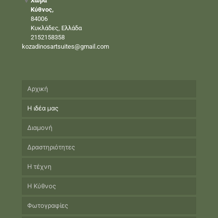
Χώρα
Κύθνος,
84006
Κυκλάδες, Ελλάδα
2152158358
kozadinosartsuites@gmail.com
Αρχική
Η ιδέα μας
Διαμονή
Δραστηριότητες
Η τέχνη
Η Κύθνος
Φωτογραφίες