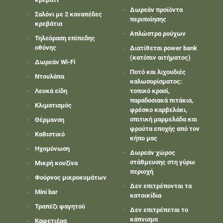
Δωρεάν προϊόντα
Σαλόνι με 2 καναπέδες
περιποίησης
κρεβάτια
Απλώστρα ρούχων
Τηλεόραση επίπεδης
οθόνης
Διατίθεται power bank
(κατόπιν αιτήματος)
Δωρεάν Wi-Fi
Ποτό και λιχουδιές
Ντουλάπα
καλωσορίσματος:
Λευκά είδη
τοπικό κρασί,
παραδοσιακά πιτάκια,
Κλιματισμός
φρέσκο καρβελάκι,
σπιτική μαρμελάδα και
Θέρμανση
φρούτα εποχής από τον
Καθιστικό
κήπο μας
Ηχομόνωση
Δωρεάν χώρος
στάθμευσης στη γύρω
Μικρή κουζίνα
περιοχή
Φούρνος μικροκυμάτων
Δεν επιτρέπονται τα
Mini bar
κατοικίδια
Τραπέζι φαγητού
Δεν επιτρέπεται το
κάπνισμα
Καφετιέρα